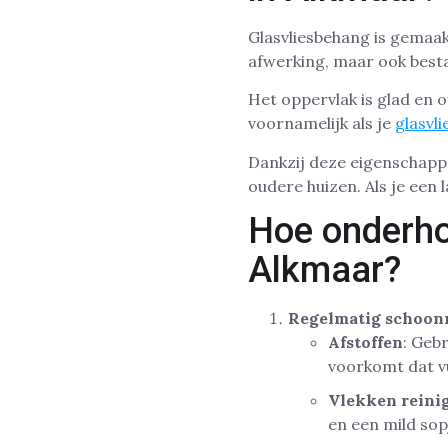
Glasvliesbehang is gemaakt
afwerking, maar ook besta
Het oppervlak is glad en 
voornamelijk als je
glasvl
Dankzij deze eigenschapp
oudere huizen. Als je een 
Hoe onderho
Alkmaar?
Regelmatig schoo
Afstoffen
: Geb
voorkomt dat vu
Vlekken reini
en een mild sop