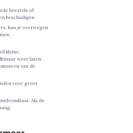
de borstels of
en beschadigen.
ers, kun je overwegen
rmen.
of kleine
Alkmaar weer laten
ernieuwen van de
akelen voor groot
indresultaat. Als de
ehang.