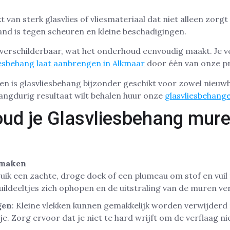
 van sterk glasvlies of vliesmateriaal dat niet alleen zorgt
nd is tegen scheuren en kleine beschadigingen.
overschilderbaar, wat het onderhoud eenvoudig maakt. Je v
iesbehang laat aanbrengen in Alkmaar
door één van onze pr
en is glasvliesbehang bijzonder geschikt voor zowel nieu
langdurig resultaat wilt behalen huur onze
glasvliesbehange
ud je Glasvliesbehang mure
nmaken
ruik een zachte, droge doek of een plumeau om stof en vuil 
ildeeltjes zich ophopen en de uitstraling van de muren v
gen
: Kleine vlekken kunnen gemakkelijk worden verwijderd
je. Zorg ervoor dat je niet te hard wrijft om de verflaag ni