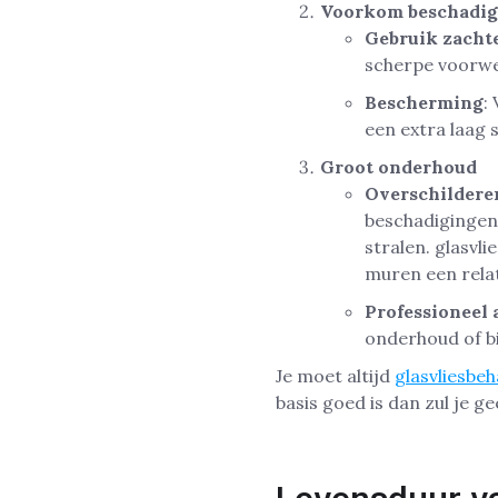
Voorkom beschadig
Gebruik zacht
scherpe voorwe
Bescherming
:
een extra laag 
Groot onderhoud
Overschildere
beschadigingen 
stralen. glasvl
muren een relat
Professioneel 
onderhoud of bi
Je moet altijd
glasvliesbe
basis goed is dan zul je g