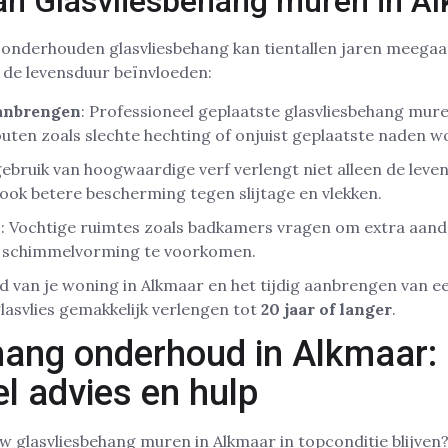
an Glasvliesbehang muren in A
onderhouden glasvliesbehang kan tientallen jaren meegaan
e de levensduur beïnvloeden:
aanbrengen
: Professioneel geplaatste glasvliesbehang mur
uten zoals slechte hechting of onjuist geplaatste naden 
gebruik van hoogwaardige verf verlengt niet alleen de leve
 ook betere bescherming tegen slijtage en vlekken.
n
: Vochtige ruimtes zoals badkamers vragen om extra aand
m schimmelvorming te voorkomen.
van je woning in Alkmaar en het tijdig aanbrengen van ee
lasvlies gemakkelijk verlengen tot
20 jaar of langer
.
hang onderhoud in Alkmaar:
l advies en hulp
w glasvliesbehang muren in Alkmaar in topconditie blijven?