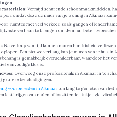
ingen
e materialen
: Vermijd schurende schoonmaakmiddelen, har
rpen, omdat deze de muur van je woning in Alkmaar kunn
 Voor ruimtes met veel verkeer, zoals gangen of kinderkam
slijtvaste verf aan te brengen om de muur beter te besche
n
: Na verloop van tijd kunnen muren hun frisheid verliezen 
oplopen. Een nieuwe verflaag kan je muren van je huis in 
iesbehang is gemakkelijk overschilderbaar, waardoor het v
ief eenvoudige klus is.
advies
: Overweeg onze professionals in Alkmaar in te sch
j grotere beschadigingen.
hang voorbereiden in Alkmaar
om lang te genieten van het e
een last krijgen van naden of loszittende stukjes glasvliesb