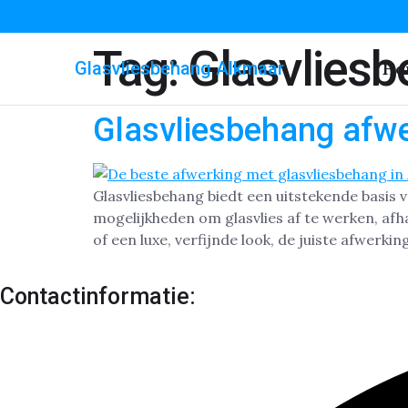
Tag:
Glasvlies
Glasvliesbehang Alkmaar
Ho
Glasvliesbehang afw
Glasvliesbehang biedt een uitstekende basis 
mogelijkheden om glasvlies af te werken, afhan
of een luxe, verfijnde look, de juiste afwerki
Contactinformatie: