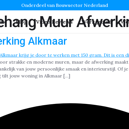
Onderdeel van Bouwsector Nederland
behang Muur Afwerki
me
Blog
Video Reviews
Werkgebied
We
erking Alkmaar
voor strakke en moderne muren, maar de afwerking maakt he
kelijk van jouw persoonlijke smaak en interieurstijl. Of je
ng tilt jouw woning in Alkmaar […]